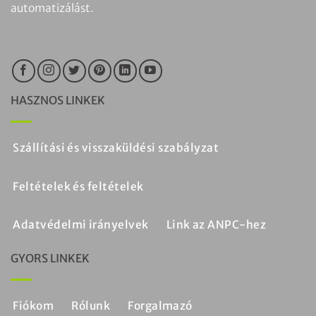
automatizálást.
HASZNOS LINKEK
Szállítási és visszaküldési szabályzat
Feltételek és feltételek
Adatvédelmi irányelvek
Link az ANPC-hez
GYORS LINKEK
Fiókom
Rólunk
Forgalmazó