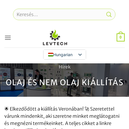
Ugrás
a
Keresés
tartalomra
a
következőre:
0
Hungarian
Hírek
OLAJ ÉS NEM OLAJ KIÁLLÍTÁS
🌟 Elkezdődött a kiállítás Veronában! 🚀 Szeretettel
várunk mindenkit, aki szeretne minket meglátogatni
és megnézni termékeinket. A teljes cikket a linkre