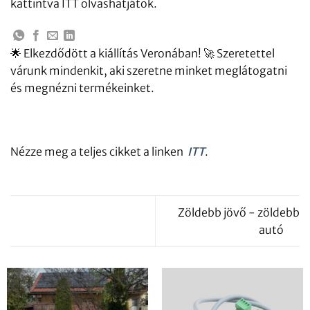
kattintva ITT olvashatjátok.
🌟 Elkezdődött a kiállítás Veronában! 🚀 Szeretettel
várunk mindenkit, aki szeretne minket meglátogatni
és megnézni termékeinket.
Nézze meg a teljes cikket a linken
ITT
.
Zöldebb jövő - zöldebb
autó