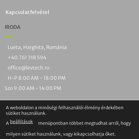
Kapcsolatfelvétel
IRODA
Lueta, Harghita, Románia
+40 761 318 594
office@levtech.ro
H-P 8:00 AM - 18:00 PM
Szo 9:00 AM - 14:00 PM
A weboldalon a minőségi felhasználói élmény érdekében
sütiket használunk.
beállítások
A
menüpontban többet megtudhat arról, hogy
Vízum
PayPal
MasterCard
Utánvételes
Banki
Braintree
milyen sütiket használunk, vagy kikapcsolhatja őket.
fizetés
átutalás