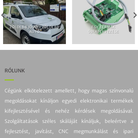
ZÖLDEBB JÖVŐ - ZÖLDEBB
EGY TERMÉK
AUTÓ
ÚJRATERVEZÉSE
RÓLUNK
Cégünk elkötelezett amellett, hogy magas színvonalú
megoldásokat kínáljon egyedi elektronikai termékek
kifejlesztésével és nehéz kérdések megoldásával.
Szolgáltatások széles skáláját kínáljuk, beleértve a
fejlesztést, javítást, CNC megmunkálást és ipari