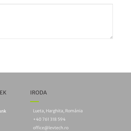
KEK
IRODA
Lueta, Harghita, Románia
unk
+40 761 318 594
office@levtech.ro