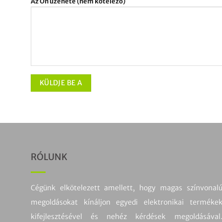
Az Ön üzenete (nem kötelező)
RÓLUNK
Cégünk elkötelezett amellett, hogy magas színvonal
megoldásokat kínáljon egyedi elektronikai terméke
kifejlesztésével és nehéz kérdések megoldásával