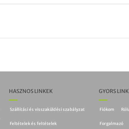
HASZNOS LINKEK
GYORS LIN
ú
Szállítási és visszaküldési szabályzat
Fiókom
Ról
k
Feltételek és feltételek
Forgalmazó
.