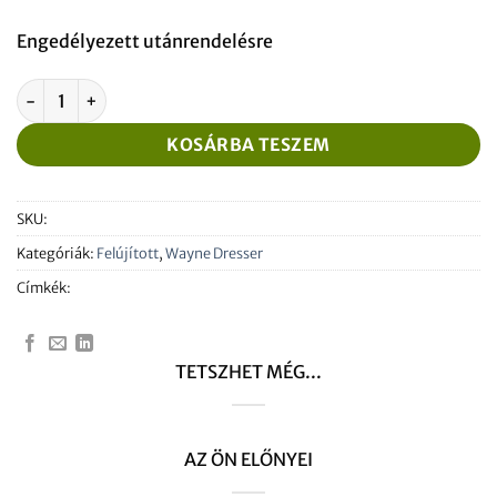
Engedélyezett utánrendelésre
Felújított Wayne Dresser IGEM Display WM010887-0001 Re
KOSÁRBA TESZEM
SKU:
Kategóriák:
Felújított
,
Wayne Dresser
Címkék:
TETSZHET MÉG...
AZ ÖN ELŐNYEI