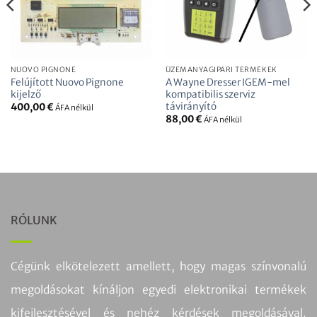
NUOVO PIGNONE
ÜZEMANYAGIPARI TERMÉKEK
Felújított Nuovo Pignone
A Wayne Dresser IGEM-mel
kijelző
kompatibilis szerviz
távirányító
400,00
€
ÁFA nélkül
88,00
€
ÁFA nélkül
RÓLUNK
Cégünk elkötelezett amellett, hogy magas színvonalú
megoldásokat kínáljon egyedi elektronikai termékek
kifejlesztésével és nehéz kérdések megoldásával.