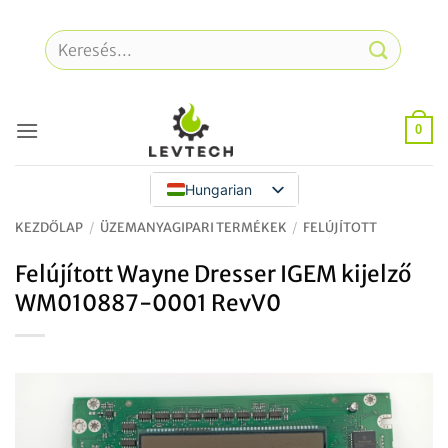
Ugrás
a
Keresés
tartalomra
a
következőre:
0
Hungarian
KEZDŐLAP
/
ÜZEMANYAGIPARI TERMÉKEK
/
FELÚJÍTOTT
Felújított Wayne Dresser IGEM kijelző
WM010887-0001 RevV0