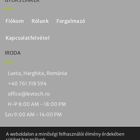
Fiókom
Rólunk
Forgalmazó
Kapcsolatfelvétel
IRODA
Lueta, Harghita, Románia
+40 761 318 594
office@levtech.ro
H-P 8:00 AM - 18:00 PM
Szo 9:00 AM - 14:00 PM
A weboldalon a minőségi felhasználói élmény érdekében
sütiket használunk.