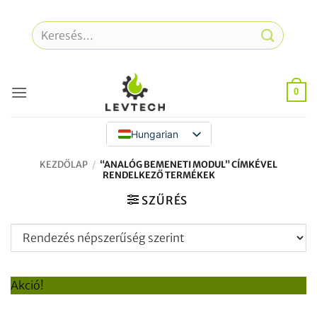
Ugrás
a
Keresés
tartalomra
a
következőre:
0
Hungarian
KEZDŐLAP
/
“ANALÓG BEMENETI MODUL” CÍMKÉVEL
RENDELKEZŐ TERMÉKEK
SZŰRÉS
Akció!