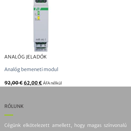
ANALÓG JELADÓK
Analóg bemeneti modul
Az
A
92,00
€
62,00
€
ÁFA nélkül
eredeti
jelenlegi
ár:
ár:
92,00
62,00
RÓLUNK
€
€.
volt.
Cégünk elkötelezett amellett, hogy magas színvonalú