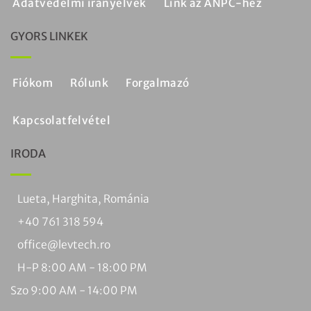
Adatvédelmi irányelvek
Link az ANPC-hez
GYORS LINKEK
Fiókom
Rólunk
Forgalmazó
Kapcsolatfelvétel
IRODA
Lueta, Harghita, Románia
+40 761 318 594
office@levtech.ro
H-P 8:00 AM - 18:00 PM
Szo 9:00 AM - 14:00 PM