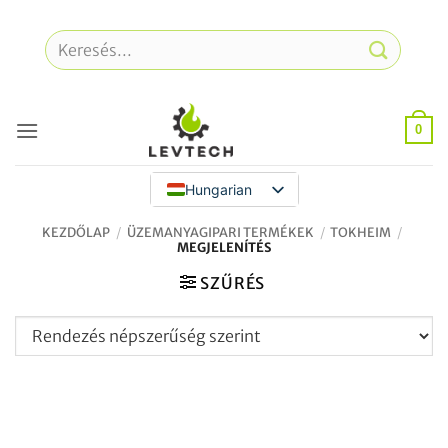
Ugrás
a
Keresés
tartalomra
a
következőre:
0
Hungarian
KEZDŐLAP
/
ÜZEMANYAGIPARI TERMÉKEK
/
TOKHEIM
/
MEGJELENÍTÉS
SZŰRÉS