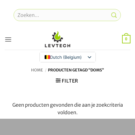
Overslaan
naar
Zoeken
inhoud
naar:
0
Dutch (Belgium)
HOME
/
PRODUCTEN GETAGD “DOMS”
FILTER
Geen producten gevonden die aan je zoekcriteria
voldoen.