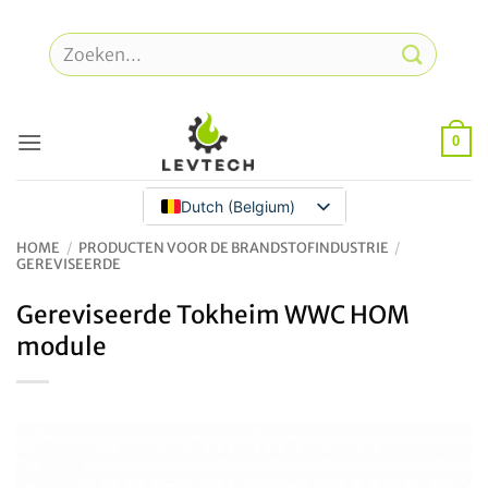
Overslaan
naar
Zoeken
inhoud
naar:
0
Dutch (Belgium)
HOME
/
PRODUCTEN VOOR DE BRANDSTOFINDUSTRIE
/
GEREVISEERDE
Gereviseerde Tokheim WWC HOM
module