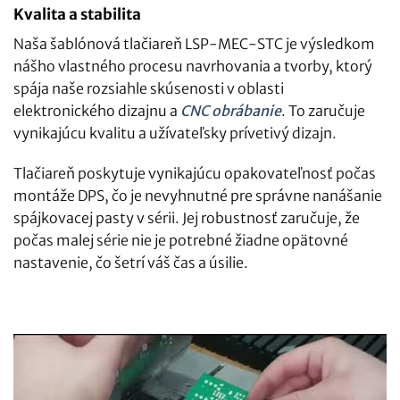
Kvalita a stabilita
Naša šablónová tlačiareň LSP-MEC-STC je výsledkom
nášho vlastného procesu navrhovania a tvorby, ktorý
spája naše rozsiahle skúsenosti v oblasti
elektronického dizajnu a
CNC obrábanie
. To zaručuje
vynikajúcu kvalitu a užívateľsky prívetivý dizajn.
Tlačiareň poskytuje vynikajúcu opakovateľnosť počas
montáže DPS, čo je nevyhnutné pre správne nanášanie
spájkovacej pasty v sérii. Jej robustnosť zaručuje, že
počas malej série nie je potrebné žiadne opätovné
nastavenie, čo šetrí váš čas a úsilie.