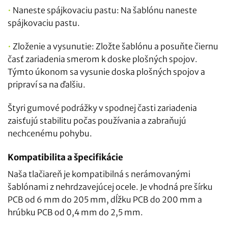
•
Naneste spájkovaciu pastu: Na šablónu naneste
spájkovaciu pastu.
•
Zloženie a vysunutie: Zložte šablónu a posuňte čiernu
časť zariadenia smerom k doske plošných spojov.
Týmto úkonom sa vysunie doska plošných spojov a
pripraví sa na ďalšiu.
Štyri gumové podrážky v spodnej časti zariadenia
zaisťujú stabilitu počas používania a zabraňujú
nechcenému pohybu.
Kompatibilita a špecifikácie
Naša tlačiareň je kompatibilná s nerámovanými
šablónami z nehrdzavejúcej ocele. Je vhodná pre šírku
PCB od 6 mm do 205 mm, dĺžku PCB do 200 mm a
hrúbku PCB od 0,4 mm do 2,5 mm.