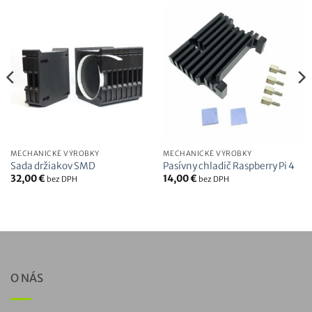
MECHANICKÉ VÝROBKY
MECHANICKÉ VÝROBKY
Sada držiakov SMD
Pasívny chladič Raspberry Pi 4
32,00
€
14,00
€
bez DPH
bez DPH
O NÁS