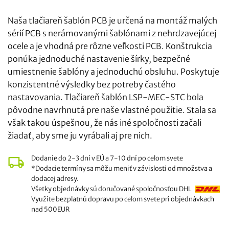
rozpätie:
198,00
Naša tlačiareň šablón PCB je určená na montáž malých
€
sérií PCB s nerámovanými šablónami z nehrdzavejúcej
až
ocele a je vhodná pre rôzne veľkosti PCB. Konštrukcia
238,00
ponúka jednoduché nastavenie šírky, bezpečné
€
umiestnenie šablóny a jednoduchú obsluhu. Poskytuje
konzistentné výsledky bez potreby častého
nastavovania. Tlačiareň šablón LSP-MEC-STC bola
pôvodne navrhnutá pre naše vlastné použitie. Stala sa
však takou úspešnou, že nás iné spoločnosti začali
žiadať, aby sme ju vyrábali aj pre nich.
Dodanie do 2-3 dní v EÚ a 7-10 dní po celom svete
*Dodacie termíny sa môžu meniť v závislosti od množstva a
dodacej adresy.
Všetky objednávky sú doručované spoločnosťou DHL
Využite bezplatnú dopravu po celom svete pri objednávkach
nad 500EUR