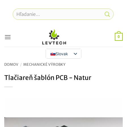
Prejsť
na
Hľadať:
obsah
0
Slovak
DOMOV
/
MECHANICKÉ VÝROBKY
Tlačiareň šablón PCB - Natur