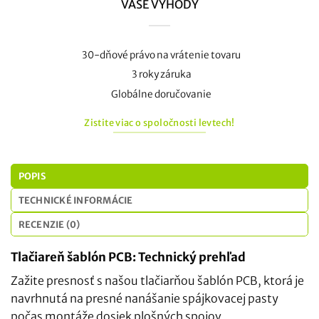
VAŠE VÝHODY
30-dňové právo na vrátenie tovaru
3 roky záruka
Globálne doručovanie
Zistite viac o spoločnosti levtech!
POPIS
TECHNICKÉ INFORMÁCIE
RECENZIE (0)
Tlačiareň šablón PCB: Technický prehľad
Zažite presnosť s našou tlačiarňou šablón PCB, ktorá je
navrhnutá na presné nanášanie spájkovacej pasty
počas montáže dosiek plošných spojov.