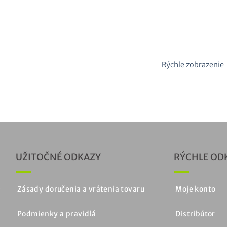
Rýchle zobrazenie
Y AUTOMATIZÁCIE
asu
Pôvodná
Aktuálna
40,00
€
bez DPH
cena
cena
bola:
je:
106,00
40,00
UŽITOČNÉ ODKAZY
RÝCHLE OD
€.
€.
é
Zásady doručenia a vrátenia tovaru
Moje konto
h
Podmienky a pravidlá
Distribútor
.