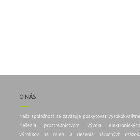
PRODUKT
Ovládač č
106,00
€
O NÁS
Naša spoločnosť sa zaväzuje poskytovať vysokokvalitn
riešenia prostredníctvom vývoja elektronickýc
výrobkov na mieru a riešenia náročných otázok