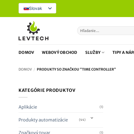
Prejsť
Slovak
na
obsah
Hľadať:
DOMOV
WEBOVÝ OBCHOD
SLUŽBY
TIPY A NÁ
DOMOV
/
PRODUKTY SO ZNAČKOU “TIME CONTROLLER”
KATEGÓRIE PRODUKTOV
Zľava!
Nový
Aplikácie
(1)
Produkty automatizácie
(44)
Značkový tovar
(1)