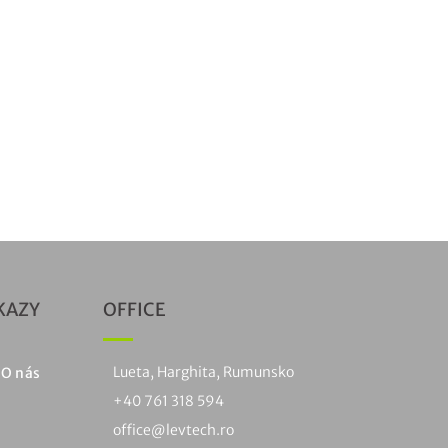
KAZY
OFFICE
Lueta, Harghita, Rumunsko
O nás
+40 761 318 594
office@levtech.ro