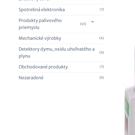
Spotrebná elektronika
(7)
Produkty palivového
(45)
priemyslu
Mechanické výrobky
(4)
Detektory dymu, oxidu uhoľnatého a
(9)
plynu
Obchodované produkty
(7)
Nezaradené
(0)