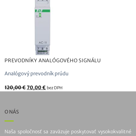
PREVODNÍKY ANALÓGOVÉHO SIGNÁLU
Analógový prevodník prúdu
Pôvodná
Aktuálna
120,00
€
70,00
€
bez DPH
cena
cena
bola:
je:
120,00
70,00
O NÁS
€.
€.
Naša spoločnosť sa zaväzuje poskytovať vysokokvalitné