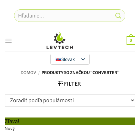
Prejsť
na
Hľadať:
obsah
0
Slovak
DOMOV
/
PRODUKTY SO ZNAČKOU “CONVERTER”
FILTER
Zľava!
Nový