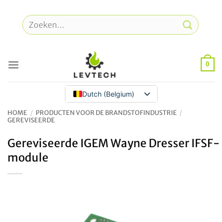
Overslaan
naar
Zoeken
inhoud
naar:
0
Dutch (Belgium)
HOME
/
PRODUCTEN VOOR DE BRANDSTOFINDUSTRIE
/
GEREVISEERDE
Gereviseerde IGEM Wayne Dresser IFSF-
module