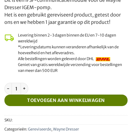
Dit is een IFSF-communicatiemodule voor de Wayne
Dresser IGEM-pomp.
Het is een gebruikt gereviseerd product, getest door
ons en we hebben 1 jaar garantie op dit product!
Levering binnen 2-3 dagen binnen de EU en 7-10 dagen
wereldwijd
*Leveringsdatums kunnen veranderen afhankelijk van de
hoeveelheid en het afleveradres.
Alle bestellingen worden geleverd door DHL
Geniet van gratis wereldwijde verzending voor bestellingen
van meer dan 500 EUR
Gereviseerde IGEM Wayne Dresser IFSF module aantal
TOEVOEGEN AAN WINKELWAGEN
SKU:
Categorieën:
Gereviseerde
,
Wayne Dresser