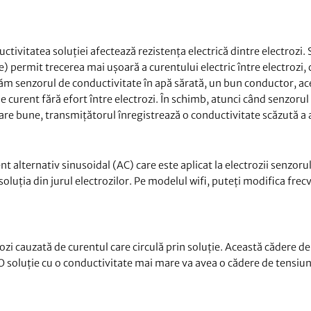
tivitatea soluției afectează rezistența electrică dintre electrozi. S
) permit trecerea mai ușoară a curentului electric între electrozi, 
ăm senzorul de conductivitate în apă sărată, un bun conductor, ac
e curent fără efort între electrozi. În schimb, atunci când senzorul
oare bune, transmițătorul înregistrează o conductivitate scăzută a 
 alternativ sinusoidal (AC) care este aplicat la electrozii senzorul
oluția din jurul electrozilor. Pe modelul wifi, puteți modifica frec
zi cauzată de curentul care circulă prin soluție. Această cădere de
 O soluție cu o conductivitate mai mare va avea o cădere de tensiu