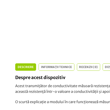
DESCRIERE
INFORMAȚII TEHNICE
RECENZII (0)
DE
Despre acest dispozitiv
Acest transmițător de conductivitate măsoară rezistența e
această rezistență într-o valoare a conductivității și apo
O scurtă explicație a modului în care funcționează măsura