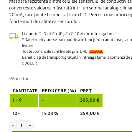
măsoară rezistența dintre celulele senzorului de conductivitat
convertește valoarea măsurată într-un semnal analogic linia
20 mA, care poate fi conectat la un PLC. Precizia măsurării d
foarte mult de calitatea senzorului.
Livrare în 2-3 zile în UE și în 7-10 zile în întreaga lume
*Datele de livrare se pot modifica în funcție de cantitatea și ad
livrare.
Toate comenzile sunt livrate prin DHL
Beneficiați de transport gratuit în întreaga lume la comenzi de
500EUR
96 în stoc
CANTITATE
REDUCERE (%)
PREȚ
1 - 9
-
305,00
€
10+
15.08 %
259,00
€
Cantitate Transmițător de conductivitate 4-20mA cu Wifi