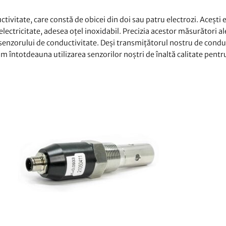
ivitate, care constă de obicei din doi sau patru electrozi. Acești e
electricitate, adesea oțel inoxidabil. Precizia acestor măsurători al
 senzorului de conductivitate. Deși transmițătorul nostru de condu
m întotdeauna utilizarea senzorilor noștri de înaltă calitate pentr