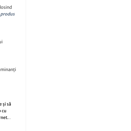
olosind
ă
produs
ui
taminanți
 și să
p cu
rnet.
.