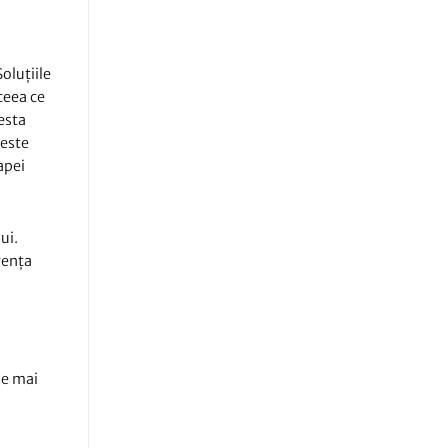
oluțiile
ceea ce
esta
 este
apei
ui.
vența
ne mai