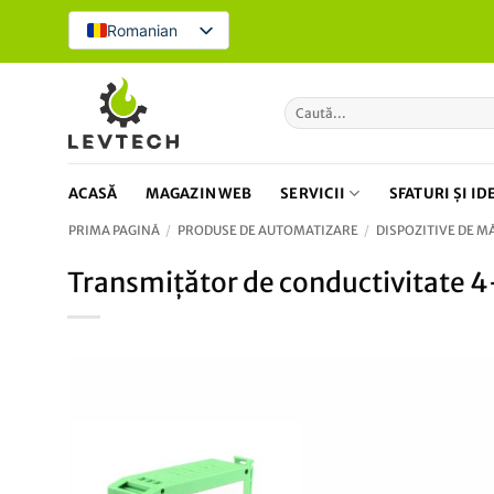
Treci
Romanian
la
conținut
Caută
după:
ACASĂ
MAGAZIN WEB
SERVICII
SFATURI ȘI ID
PRIMA PAGINĂ
/
PRODUSE DE AUTOMATIZARE
/
DISPOZITIVE DE 
Transmițător de conductivitate 