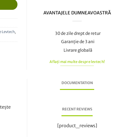
pe baza
a
este:
unei
singure
AVANTAJELE DUMNEAVOASTRĂ
fost:
349,00
evaluări
390,00
€.
€.
e Levtech
,
30 de zile drept de retur
Garanție de 3 ani
Livrare globală
Aflați mai multe despre levtech!
DOCUMENTATION
rtește
RECENT REVIEWS
[product_reviews]