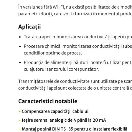
În versiunea fără Wi-Fi, nu există posibilitatea de a modi
parametrii doriți, care vor fi furnizați în momentul produ
Aplicații
Tratarea apei: monitorizarea conductivității apei în pro
Procesare chimică: monitorizarea conductivității subs
condițiilor optime de proces.
Producția de alimente și băuturi: poate fi utilizat pent
cu ajutorul senzorului corespunzător.
Transmițătoarele de conductivitate sunt utilizate pe scară 
conductivității apei sunt colectate de o unitate centrală
Caracteristici notabile
-
Compensarea capacității cablului
-
Ieșire semnal analogic de 4 până la 20 mA
-
Montaj pe șină DIN TS-35 pentru o instalare flexibilă