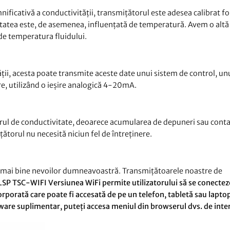
ificativă a conductivității, transmițătorul este adesea calibrat f
vitatea este, de asemenea, influențată de temperatură. Avem o alt
de temperatura fluidului.
ții, acesta poate transmite aceste date unui sistem de control, un
re, utilizând o ieșire analogică 4-20mA.
nzorul de conductivitate, deoarece acumularea de depuneri sau con
ătorul nu necesită niciun fel de întreținere.
l mai bine nevoilor dumneavoastră. Transmițătoarele noastre de
LSP TSC-WIFI Versiunea WiFi permite utilizatorului să se conecteze
orporată care poate fi accesată de pe un telefon, tabletă sau lapto
tware suplimentar, puteți accesa meniul din browserul dvs. de inte