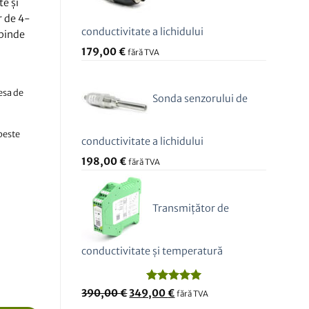
e și
r de 4-
conductivitate a lichidului
epinde
179,00
€
fără TVA
resa de
Sonda senzorului de
 peste
conductivitate a lichidului
198,00
€
fără TVA
Transmițător de
conductivitate și temperatură
Evaluat la
Prețul
Prețul
390,00
€
349,00
€
fără TVA
5.00
din 5
inițial
curent