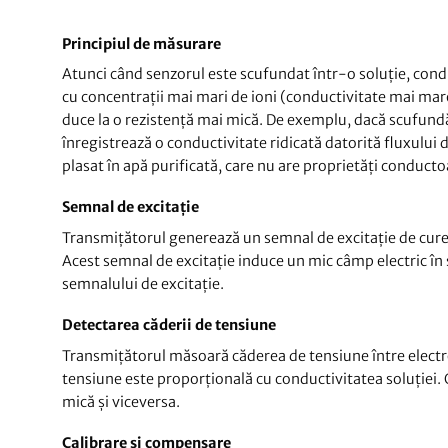
Principiul de măsurare
Atunci când senzorul este scufundat într-o soluție, conduc
cu concentrații mai mari de ioni (conductivitate mai mare
duce la o rezistență mai mică. De exemplu, dacă scufund
înregistrează o conductivitate ridicată datorită fluxului d
plasat în apă purificată, care nu are proprietăți conduct
Semnal de excitație
Transmițătorul generează un semnal de excitație de curent
Acest semnal de excitație induce un mic câmp electric în s
semnalului de excitație.
Detectarea căderii de tensiune
Transmițătorul măsoară căderea de tensiune între electro
tensiune este proporțională cu conductivitatea soluției.
mică și viceversa.
Calibrare și compensare