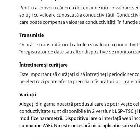
Pentru a converti căderea de tensiune într-o valoare semn
soluții cu valoare cunoscută a conductivității. Conducti
care poate compensa valoarea conductivității în funcție 
Transmisie
Odată ce transmițătorul calculează valoarea conductivită
înregistrator de date sau altor dispozitive de monitoriza
Întreținere și curățare
Este important să curățați și să întrețineți periodic se
pe electrozi poate afecta precizia măsurătorilor. Transmiț
Variații
Alegeți din gama noastră produsul care se potrivește ce
conductivitate sunt disponibile în 2 versiuni:
LSP-TSC
și
modifice parametrii. Dispozitivul are o interfață web înc
conexiune WiFi. Nu este necesară nicio aplicație sau sof