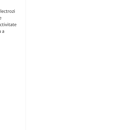
lectrozi
e
ctivitate
u a