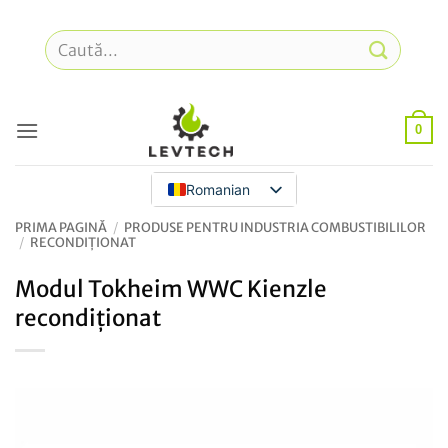
Treci
la
Caută
conținut
după:
0
Romanian
PRIMA PAGINĂ
/
PRODUSE PENTRU INDUSTRIA COMBUSTIBILILOR
/
RECONDIȚIONAT
Modul Tokheim WWC Kienzle
recondiționat