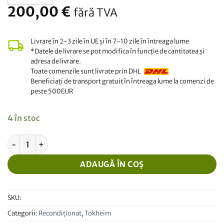
200,00
€
fără TVA
Livrare în 2-3 zile în UE și în 7-10 zile în întreaga lume
*Datele de livrare se pot modifica în funcție de cantitatea și
adresa de livrare.
Toate comenzile sunt livrate prin DHL
Beneficiați de transport gratuit în întreaga lume la comenzi de
peste 500EUR
4 în stoc
Cantitate Modul Tokheim WWC Kienzle recondiționat
ADAUGĂ ÎN COȘ
SKU:
Categorii:
Recondiționat
,
Tokheim