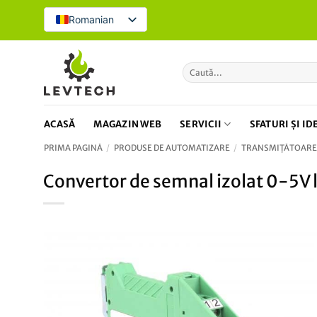
Treci
Romanian
la
conținut
Caută
după:
ACASĂ
MAGAZIN WEB
SERVICII
SFATURI ȘI ID
PRIMA PAGINĂ
/
PRODUSE DE AUTOMATIZARE
/
TRANSMIȚĂTOARE 
Convertor de semnal izolat 0-5V