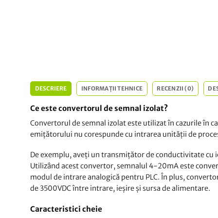
DESCRIERE
INFORMAȚII TEHNICE
RECENZII (0)
DE
Ce este convertorul de semnal izolat?
Convertorul de semnal izolat este utilizat în cazurile în c
emițătorului nu corespunde cu intrarea unității de proce
De exemplu, aveți un transmițător de conductivitate cu i
Utilizând acest convertor, semnalul 4-20mA este converti
modul de intrare analogică pentru PLC. În plus, convertoru
de 3500VDC între intrare, ieșire și sursa de alimentare.
Caracteristici cheie