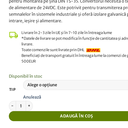
pentru montarea pe șină DIN TS-35. Convertorul necesită o 
de alimentare de 24VDC. Este potrivit pentru transmiterea pr
semnalelor în sistemele industriale și oferă izolare galvanică
intrare, ieșire și alimentare.
Livrare în 2-3 zile în UE și în 7-10 zile în întreaga lume
*Datele de livrare se pot modifica în funcție de cantitatea și ad
livrare.
Toate comenzile sunt livrate prin DHL
Beneficiați de transport gratuit în întreaga lume la comenzi de
500EUR
Disponibil în stoc
TIP
Anulează
Cantitate Convertor de semnal izolat 0-5V la 4-20mA
ADAUGĂ ÎN COȘ