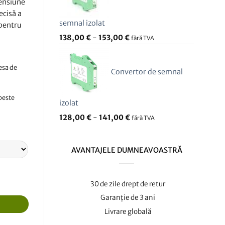
tensiune
ecisă a
semnal izolat
 pentru
138,00
€
-
153,00
€
fără TVA
resa de
Convertor de semnal
 peste
izolat
128,00
€
-
141,00
€
fără TVA
AVANTAJELE DUMNEAVOASTRĂ
30 de zile drept de retur
Garanție de 3 ani
Livrare globală