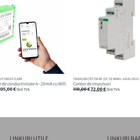
AUTOMATIZARE
TRANSMIȚĂTOARE DE SEMNAL ANALOGIC
r de conductivitate 4-20mA cu Wifi
Contor de impulsuri
Prețul
Prețul
305,00
€
110,00
€
72,00
€
fără TVA
fără TVA
inițial
curent
a
este:
fost:
72,00
110,00
€.
€.
LINKURI UTILE
LINKURI RA