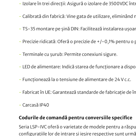
-
Izolare în trei direcții: Asigură o izolare de 3500VDC înt
-
Calibrată din fabrică: Vine gata de utilizare, eliminând n
-
TS-35 montare pe șină DIN: Facilitează instalarea ușoar
-
Precizie ridicată: Oferă o precizie de +/-0,1% pentru o 
-
Terminale cu șurub: Permite conexiuni sigure.
-
LED de alimentare: Indică starea de funcționare a dispoz
-
Funcționează la o tensiune de alimentare de 24 V c.c.
-
Fabricat în UE: Garantează standarde de fabricație de îna
-
Carcasă IP40
Codurile de comandă pentru conversiile specifice
Seria LSP-IVC oferă o varietate de modele pentru a răspund
configurațiile lor de intrare și ieșire respective sunt urm