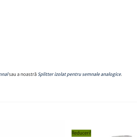
mnal
sau a noastră
Splitter izolat pentru semnale analogice
.
Reduceri!