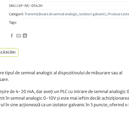
SKU:
LSP-IVC-0542H
Categorii:
Transmițătoare de semnal analogic
,
Izolatori galvanici
,
Produse Levt
Tags:
SCĂRCĂRI
are tipul de semnal analogic al dispozitivului de măsurare sau al
sare.
eșire de 4-20 mA, dar aveți un PLC cu intrare de semnal analogic 
t în semnal analogic 0-10V și este mai ieftin decât achiziționare
l în sine acționează ca un izolator galvanic în 3 puncte, oferind o 