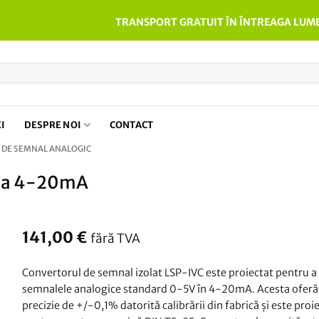
TRANSPORT GRATUIT ÎN ÎNTREAGA LUME
EI
DESPRE NOI
CONTACT
DE SEMNAL ANALOGIC
 la 4-20mA
141,00
€
fără TVA
Convertorul de semnal izolat LSP-IVC este proiectat pentru a
semnalele analogice standard 0-5V în 4-20mA. Acesta oferă
precizie de +/-0,1% datorită calibrării din fabrică și este proi