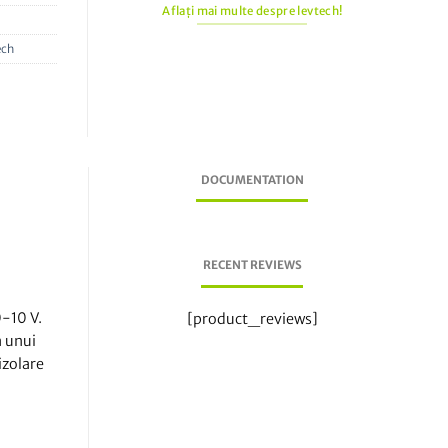
Aflați mai multe despre levtech!
ech
DOCUMENTATION
RECENT REVIEWS
0-10 V.
[product_reviews]
a unui
izolare