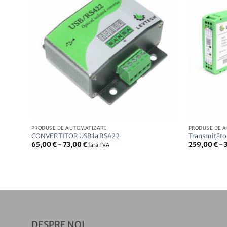
PRODUSE DE AUTOMATIZARE
PRODUSE DE 
ru
CONVERTITOR USB la RS422
Transmițăto
65,00
€
-
73,00
€
259,00
€
-
fără TVA
DESPRE NOI